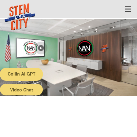
Collin AI GPT
Back
Video Chat