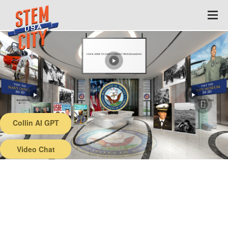
Collin AI GPT
Back
Video Chat