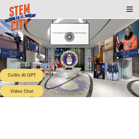
Collin AI GPT
Back
Video Chat